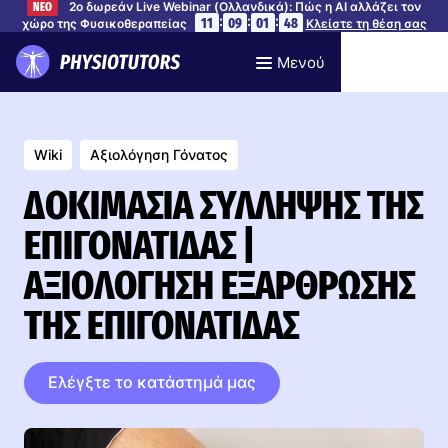
2ο δωρεάν Live Webinar (Ολλανδικά): Πώς η AI αλλάζει τον
ΝΕΟ
:
:
:
11
09
01
47
χώρο της Φυσικοθεραπείας
Κλείστε τη θέση σας
Μενού
Wiki
Αξιολόγηση Γόνατος
ΔΟΚΙΜΑΣΊΑ ΣΎΛΛΗΨΗΣ ΤΗΣ
ΕΠΙΓΟΝΑΤΊΔΑΣ |
ΑΞΙΟΛΌΓΗΣΗ ΕΞΆΡΘΡΩΣΗΣ
ΤΗΣ ΕΠΙΓΟΝΑΤΊΔΑΣ
Ελέγξτε το κατάστημά μας