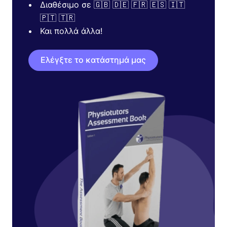
Διαθέσιμο σε 🇬🇧 🇩🇪 🇫🇷 🇪🇸 🇮🇹
🇵🇹 🇹🇷
Και πολλά άλλα!
Ελέγξτε το κατάστημά μας