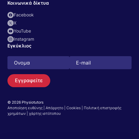
Κοινωνικά δίκτυα
Facebook
Χ
YouTube
Instagram
Εγκύκλιος
Εγγραφείτε
© 2026 Physiotutors
Αποποίηση ευθύνης
|
Απόρρητο
|
Cookies
|
Πολιτική επιστροφής
Αναζήτηση
χρημάτων
|
χάρτης ιστότοπου
Ελληνικά
Μεταβείτε στην εφαρμογή