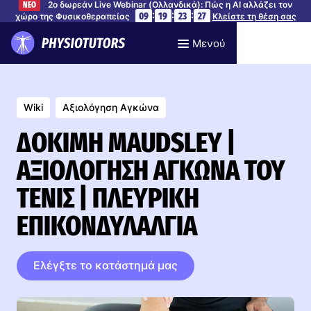
2ο δωρεάν Live Webinar (Ολλανδικά): Πώς η AI αλλάζει τον
ΝΕΟ
:
:
:
09
19
23
26
χώρο της Φυσικοθεραπείας
Κλείστε τη θέση σας
Μενού
Wiki
Αξιολόγηση Αγκώνα
ΔΟΚΙΜΉ MAUDSLEY |
ΑΞΙΟΛΌΓΗΣΗ ΑΓΚΏΝΑ ΤΟΥ
ΤΈΝΙΣ | ΠΛΕΥΡΙΚΉ
ΕΠΙΚΟΝΔΥΛΑΛΓΊΑ
Ελέγξτε το κατάστημά μας