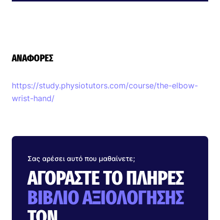
ΑΝΑΦΟΡΈΣ
https://study.physiotutors.com/course/the-elbow-
wrist-hand/
Σας αρέσει αυτό που μαθαίνετε;
ΑΓΟΡΆΣΤΕ ΤΟ ΠΛΉΡΕΣ
ΒΙΒΛΊΟ ΑΞΙΟΛΌΓΗΣΗΣ
ΤΩΝ