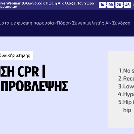
ive Webinar (Ολλανδικά): Πώς η AI αλλάζει τον χώρο
:
:
:
14
00
26
45
θεραπείας
ατα με φυσική παρουσία
Πόροι
Συνεπιμελητής AI
Σύνδεση
δυλικής Στήλης
ΣΗ CPR |
 ΠΡΌΒΛΕΨΗΣ