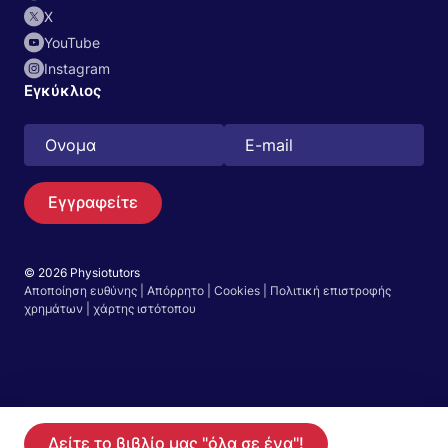
Χ
YouTube
Instagram
Εγκύκλιος
Εγγραφείτε
© 2026 Physiotutors
Αποποίηση ευθύνης
|
Απόρρητο
|
Cookies
|
Πολιτική επιστροφής
Αναζήτηση
χρημάτων
|
χάρτης ιστότοπου
Ελληνικά
Μεταβείτε στην εφαρμογή
Ξεκινήστε τη δωρεάν δοκιμή 14 ημερών στην
Δείτε το βιβλίο μας "όλα σε ένα"!
Γίνετε μέλος