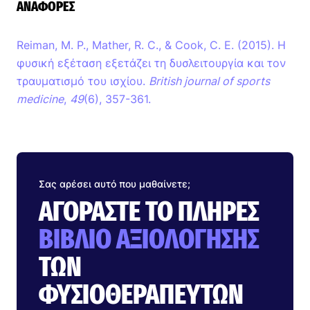
ΑΝΑΦΟΡΈΣ
Reiman, M. P., Mather, R. C., & Cook, C. E. (2015). Η
φυσική εξέταση εξετάζει τη δυσλειτουργία και τον
τραυματισμό του ισχίου.
British journal of sports
medicine
,
49
(6), 357-361.
Σας αρέσει αυτό που μαθαίνετε;
ΑΓΟΡΆΣΤΕ ΤΟ ΠΛΉΡΕΣ
ΒΙΒΛΊΟ ΑΞΙΟΛΌΓΗΣΗΣ
ΤΩΝ
ΦΥΣΙΟΘΕΡΑΠΕΥΤΏΝ