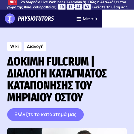
2ο δωρεάν Live Webinar (Ολλανδικά): Πώς η AI αλλάζει τον
ΝΕΟ
:
:
:
10
13
47
42
χώρο της Φυσικοθεραπείας
Κλείστε τη θέση σας
Μενού
Wiki
Διαλογή
ΔΟΚΙΜΉ FULCRUM |
ΔΙΑΛΟΓΉ ΚΑΤΆΓΜΑΤΟΣ
ΚΑΤΑΠΌΝΗΣΗΣ ΤΟΥ
ΜΗΡΙΑΊΟΥ ΟΣΤΟΎ
Ελέγξτε το κατάστημά μας