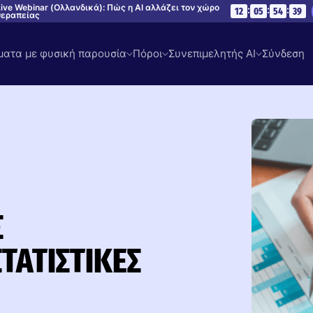
ive Webinar (Ολλανδικά): Πώς η AI αλλάζει τον χώρο
:
:
:
12
05
54
38
θεραπείας
ατα με φυσική παρουσία
Πόροι
Συνεπιμελητής AI
Σύνδεση
Σ
ΤΑΤΙΣΤΙΚΈΣ