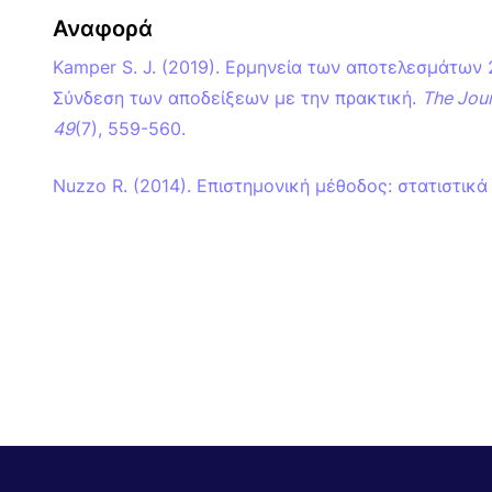
Αναφορά
Kamper S. J. (2019). Ερμηνεία των αποτελεσμάτων 2
Σύνδεση των αποδείξεων με την πρακτική.
The Jour
49
(7), 559-560.
Nuzzo R. (2014). Επιστημονική μέθοδος: στατιστικ