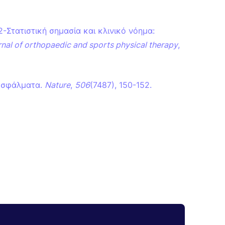
-Στατιστική σημασία και κλινικό νόημα:
nal of orthopaedic and sports physical therapy
,
ά σφάλματα.
Nature
,
506
(7487), 150-152.