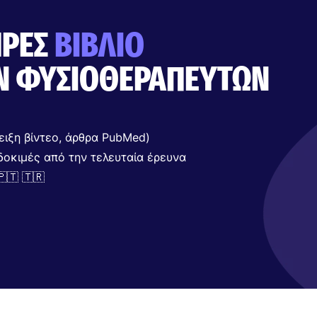
ΉΡΕΣ
ΒΙΒΛΊΟ
Ν ΦΥΣΙΟΘΕΡΑΠΕΥΤΏΝ
ειξη βίντεο, άρθρα PubMed)
ς δοκιμές από την τελευταία έρευνα
🇵🇹 🇹🇷