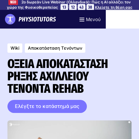
2ο δωρεάν Live Webinar (Ολλανδικά): Πώς η AI αλλάζει τον
ΝΕΟ
:
:
:
13
12
43
37
χώρο της Φυσικοθεραπείας
Κλείστε τη θέση σας
Μενού
Wiki
Αποκατάσταση Τενόντων
ΟΞΕΊΑ ΑΠΟΚΑΤΆΣΤΑΣΗ
ΡΉΞΗΣ ΑΧΊΛΛΕΙΟΥ
ΤΈΝΟΝΤΑ REHAB
Ελέγξτε το κατάστημά μας