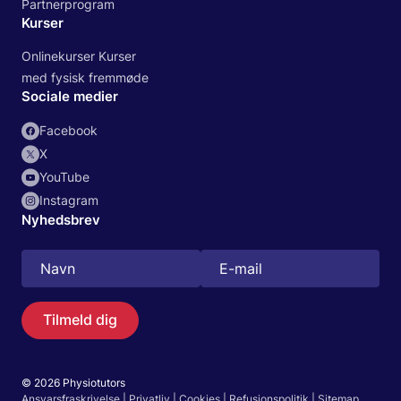
Partnerprogram
Kurser
Onlinekurser Kurser
med fysisk fremmøde
Sociale medier
Facebook
X
YouTube
Instagram
Nyhedsbrev
Tilmeld dig
© 2026 Physiotutors
Ansvarsfraskrivelse
|
Privatliv
|
Cookies
|
Refusionspolitik
|
Sitemap