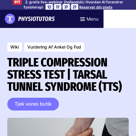
2. gratis live-webinar (hollandsk): Hvordan AI forandrer
NYT
:
:
:
12
17
37
26
fysioterapi
Reserver din plads
Menu
Wiki
Vurdering Af Ankel Og Fod
TRIPLE COMPRESSION
STRESS TEST | TARSAL
TUNNEL SYNDROME (TTS)
Tjek vores butik