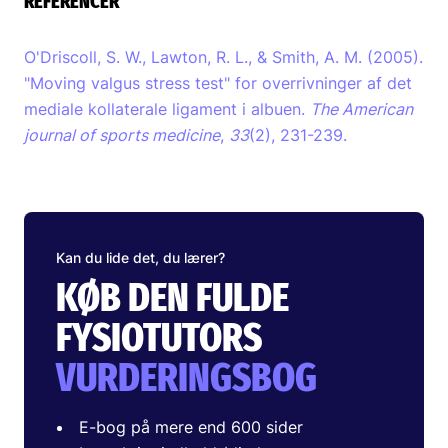
REFERENCER
O'Driscoll, S. W., Lawton, R. L., & Smith, A. M. (2005).
"Moving valgus stress test" for overrivninger af det
mediale kollaterale ligament i albuen.
The American
journal of sports medicine
,
33
(2), 231-239.
Kan du lide det, du lærer?
KØB DEN FULDE
FYSIOTUTORS
VURDERINGSBOG
E-bog på mere end 600 sider