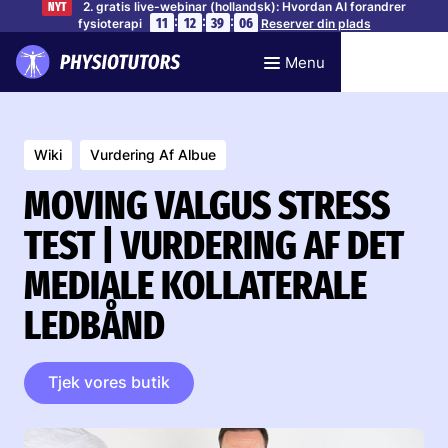
2. gratis live-webinar (hollandsk): Hvordan AI forandrer
NYT
:
:
:
11
12
39
05
fysioterapi
Reserver din plads
Menu
Wiki
Vurdering Af Albue
MOVING VALGUS STRESS
TEST | VURDERING AF DET
MEDIALE KOLLATERALE
LEDBÅND
Tjek vores butik