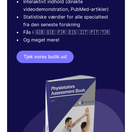
Interaktivt indhold (direkte
videodemonstration, PubMed-artikler)
Statistiske værdier for alle specialtest
fra den seneste forskning
Fås i 🇬🇧 🇩🇪 🇫🇷 🇪🇸 🇮🇹 🇵🇹 🇹🇷
Og meget mere!
Tjek vores butik ud