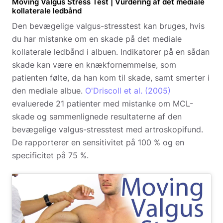
Moving Valgus Stress Test | Vurdering af det mediale
kollaterale ledbånd
Den bevægelige valgus-stresstest kan bruges, hvis
du har mistanke om en skade på det mediale
kollaterale ledbånd i albuen. Indikatorer på en sådan
skade kan være en knækfornemmelse, som
patienten følte, da han kom til skade, samt smerter i
den mediale albue.
O'Driscoll et al. (2005)
evaluerede 21 patienter med mistanke om MCL-
skade og sammenlignede resultaterne af den
bevægelige valgus-stresstest med artroskopifund.
De rapporterer en sensitivitet på 100 % og en
specificitet på 75 %.