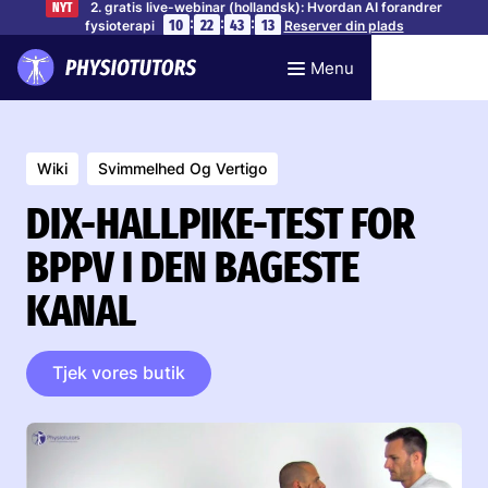
2. gratis live-webinar (hollandsk): Hvordan AI forandrer
NYT
:
:
:
10
22
43
12
fysioterapi
Reserver din plads
Menu
Wiki
Svimmelhed Og Vertigo
DIX-HALLPIKE-TEST FOR
BPPV I DEN BAGESTE
KANAL
Tjek vores butik