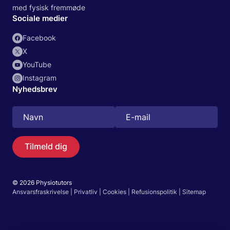
med fysisk fremmøde
Sociale medier
Facebook
X
YouTube
Instagram
Nyhedsbrev
Tilmeld dig
© 2026 Physiotutors
Søg
Ansvarsfraskrivelse
|
Privatliv
|
Cookies
|
Refusionspolitik
|
Sitemap
Dansk
Gå til appen