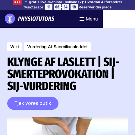
2. gratis live-webinar (hollandsk): Hvordan AI forandrer
NYT
:
:
:
11
06
34
17
fysioterapi
Reserver din plads
Menu
Wiki
Vurdering Af Sacroiliacaleddet
KLYNGE AF LASLETT | SIJ-
SMERTEPROVOKATION |
SIJ-VURDERING
Tjek vores butik