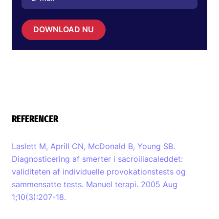
DOWNLOAD NU
REFERENCER
Laslett M, Aprill CN, McDonald B, Young SB.
Diagnosticering af smerter i sacroiliacaleddet:
validiteten af individuelle provokationstests og
sammensatte tests. Manuel terapi. 2005 Aug
1;10(3):207-18.