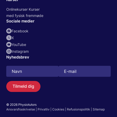
Onlinekurser Kurser
med fysisk fremmøde
Sociale medier
Facebook
X
YouTube
Instagram
Nyhedsbrev
Tilmeld dig
© 2026 Physiotutors
Søg
Ansvarsfraskrivelse
|
Privatliv
|
Cookies
|
Refusionspolitik
|
Sitemap
Dansk