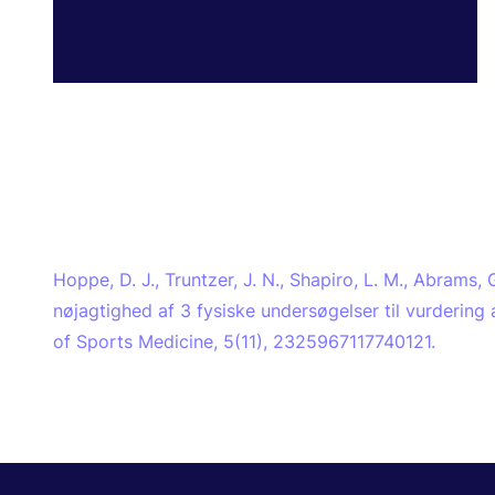
Hoppe, D. J., Truntzer, J. N., Shapiro, L. M., Abrams, 
nøjagtighed af 3 fysiske undersøgelser til vurdering 
of Sports Medicine, 5(11), 2325967117740121.