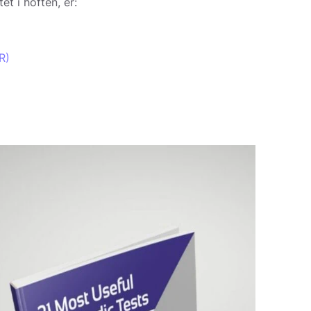
t i hoften, er:
R)