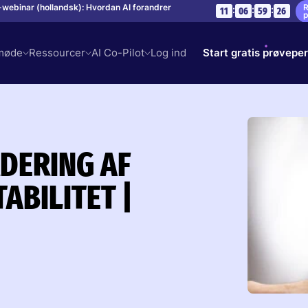
R
ve-webinar (hollandsk): Hvordan AI forandrer
:
:
:
11
06
59
25
p
mmøde
Ressourcer
AI Co-Pilot
Log ind
Start gratis prøvepe
RDERING AF
ABILITET |