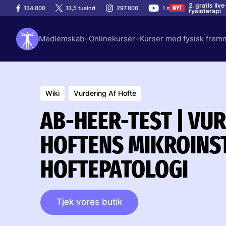
2. gratis li
134.000
13,5 tusind
297.000
1 mio.
NYT
fysioterapi
Medlemskab
Onlinekurser
Kurser med fysisk fre
Wiki
Vurdering Af Hofte
AB-HEER-TEST | VU
HOFTENS MIKROINST
HOFTEPATOLOGI
Tjek vores butik