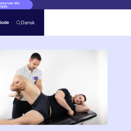
eserver din
lads
riode
Dansk