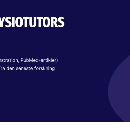
FYSIOTUTORS
nstration, PubMed-artikler)
 fra den seneste forskning