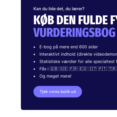
Kan du lide det, du lærer?
KØB DEN FULDE 
VURDERINGSBOG
E-bog på mere end 600 sider
Interaktivt indhold (direkte videodemo
Statistiske værdier for alle specialtest
Fås i 🇬🇧 🇩🇪 🇫🇷 🇪🇸 🇮🇹 🇵🇹 🇹🇷
Og meget mere!
Tjek vores butik ud