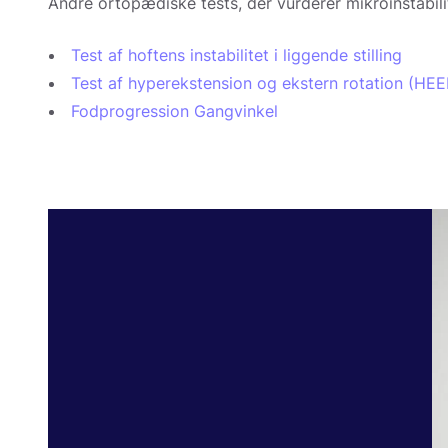
Andre ortopædiske tests, der vurderer mikroinstabilite
Test af hoftens instabilitet i liggende stilling
Test af hyperekstension og ekstern rotation (HEE
Fodprogression Gangvinkel