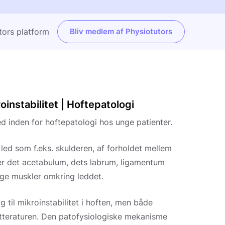
tors platform
Bliv medlem af Physiotutors
instabilitet | Hoftepatologi
nhed inden for hoftepatologi hos unge patienter.
led som f.eks. skulderen, af forholdet mellem
 er det acetabulum, dets labrum, ligamentum
ige muskler omkring leddet.
ag til mikroinstabilitet i hoften, men både
itteraturen. Den patofysiologiske mekanisme