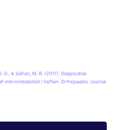
G. D., & Safran, M. R. (2017). Diagnostisk
af mikroinstabilitet i hoften. Orthopaedic Journal