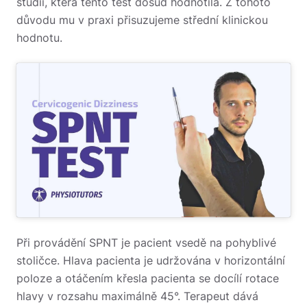
studii, která tento test dosud hodnotila. Z tohoto
důvodu mu v praxi přisuzujeme střední klinickou
hodnotu.
Při provádění SPNT je pacient vsedě na pohyblivé
stoličce. Hlava pacienta je udržována v horizontální
poloze a otáčením křesla pacienta se docílí rotace
hlavy v rozsahu maximálně 45°. Terapeut dává