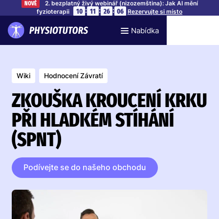
2. bezplatný živý webinář (nizozemština): Jak AI mění
NOVÉ
:
:
:
10
11
26
05
fyzioterapii
Rezervujte si místo
Nabídka
Wiki
Hodnocení Závratí
ZKOUŠKA KROUCENÍ KRKU
PŘI HLADKÉM STÍHÁNÍ
(SPNT)
Podívejte se do našeho obchodu