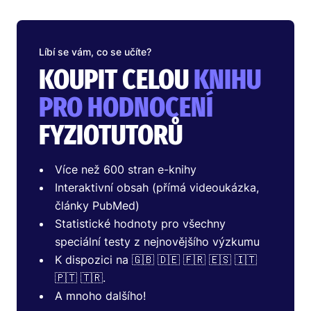
Líbí se vám, co se učíte?
KOUPIT CELOU
KNIHU
PRO HODNOCENÍ
FYZIOTUTORŮ
Více než 600 stran e-knihy
Interaktivní obsah (přímá videoukázka,
články PubMed)
Statistické hodnoty pro všechny
speciální testy z nejnovějšího výzkumu
K dispozici na 🇬🇧 🇩🇪 🇫🇷 🇪🇸 🇮🇹
🇵🇹 🇹🇷.
A mnoho dalšího!