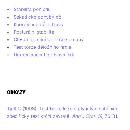
Stabilita pohledu
Sakadické pohyby očí
Koordinace očí a hlavy
Posturální stabilita
Chyba snímání společné polohy
Test torze děložního hrdla
Diferenciační test hlava-krk
ODKAZY
Tjell C (1998). Test torze krku s plynulým stíháním:
specifický test krční závratě.
Ann J Otol
,
19
, 76-81.