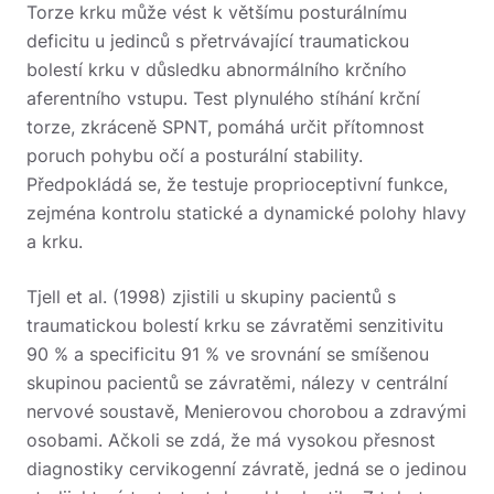
Torze krku může vést k většímu posturálnímu
deficitu u jedinců s přetrvávající traumatickou
bolestí krku v důsledku abnormálního krčního
aferentního vstupu. Test plynulého stíhání krční
torze, zkráceně SPNT, pomáhá určit přítomnost
poruch pohybu očí a posturální stability.
Předpokládá se, že testuje proprioceptivní funkce,
zejména kontrolu statické a dynamické polohy hlavy
a krku.
Tjell et al. (1998) zjistili u skupiny pacientů s
traumatickou bolestí krku se závratěmi senzitivitu
90 % a specificitu 91 % ve srovnání se smíšenou
skupinou pacientů se závratěmi, nálezy v centrální
nervové soustavě, Menierovou chorobou a zdravými
osobami.
Ačkoli se zdá, že má vysokou přesnost
diagnostiky cervikogenní závratě, jedná se o jedinou