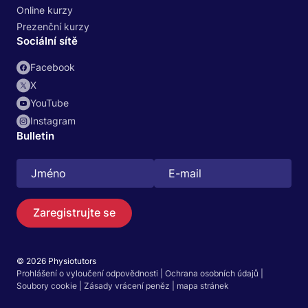
Online kurzy
Prezenční kurzy
Sociální sítě
Facebook
X
YouTube
Instagram
Bulletin
Zaregistrujte se
© 2026 Physiotutors
Prohlášení o vyloučení odpovědnosti
|
Ochrana osobních údajů
|
Soubory cookie
|
Zásady vrácení peněz
|
mapa stránek
Hledat
CS