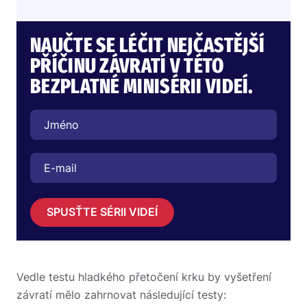
NAUČTE SE LÉČIT NEJČASTĚJŠÍ
PŘÍČINU ZÁVRATÍ V TÉTO
BEZPLATNÉ MINISÉRII VIDEÍ.
SPUSŤTE SÉRII VIDEÍ
Vedle testu hladkého přetočení krku by vyšetření
závratí mělo zahrnovat následující testy: