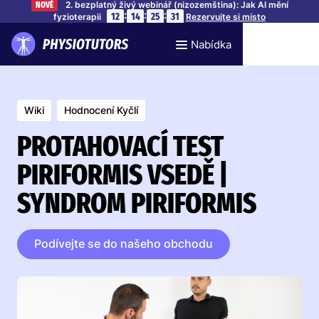
2. bezplatný živý webinář (nizozemština): Jak AI mění
NOVÉ
:
:
:
12
14
25
31
fyzioterapii
Rezervujte si místo
Nabídka
Wiki
Hodnocení Kyčlí
PROTAHOVACÍ TEST
PIRIFORMIS VSEDĚ |
SYNDROM PIRIFORMIS
Podívejte se do našeho obchodu