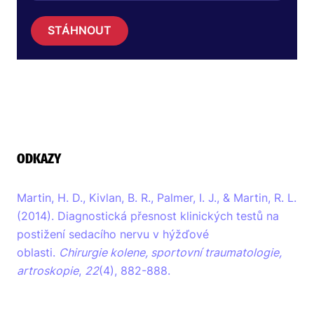
STÁHNOUT
ODKAZY
Martin, H. D., Kivlan, B. R., Palmer, I. J., & Martin, R. L.
(2014). Diagnostická přesnost klinických testů na
postižení sedacího nervu v hýžďové
oblasti.
Chirurgie kolene, sportovní traumatologie,
artroskopie
,
22
(4), 882-888.