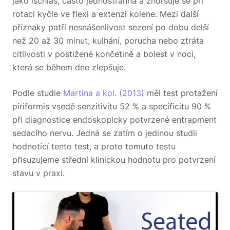
jako ischias, často jednostranná a zhoršuje se při
rotaci kyčle ve flexi a extenzi kolene. Mezi další
příznaky patří nesnášenlivost sezení po dobu delší
než 20 až 30 minut, kulhání, porucha nebo ztráta
citlivosti v postižené končetině a bolest v noci,
která se během dne zlepšuje.
Podle studie
Martina a kol. (2013)
měl test protažení
piriformis vsedě senzitivitu 52 % a specificitu 90 %
při diagnostice endoskopicky potvrzené entrapment
sedacího nervu. Jedná se zatím o jedinou studii
hodnotící tento test, a proto tomuto testu
přisuzujeme střední klinickou hodnotu pro potvrzení
stavu v praxi.