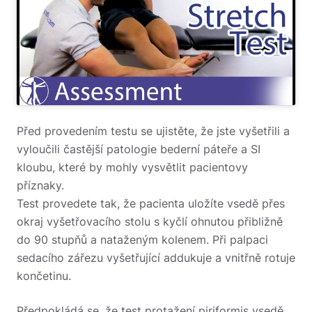
Před provedením testu se ujistěte, že jste vyšetřili a
vyloučili častější patologie bederní páteře a SI
kloubu, které by mohly vysvětlit pacientovy
příznaky.
Test provedete tak, že pacienta uložíte vsedě přes
okraj vyšetřovacího stolu s kyčlí ohnutou přibližně
do 90 stupňů a nataženým kolenem. Při palpaci
sedacího zářezu vyšetřující addukuje a vnitřně rotuje
končetinu.
Předpokládá se, že test protažení piriformis vsedě