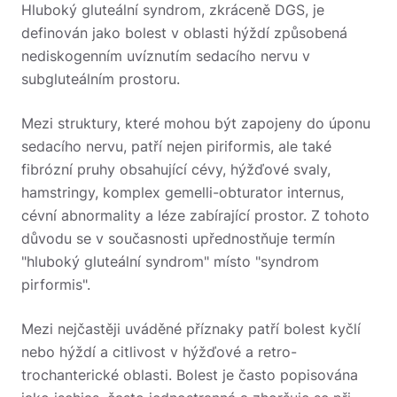
Hluboký gluteální syndrom, zkráceně DGS, je
definován jako bolest v oblasti hýždí způsobená
nediskogenním uvíznutím sedacího nervu v
subgluteálním prostoru.
Mezi struktury, které mohou být zapojeny do úponu
sedacího nervu, patří nejen piriformis, ale také
fibrózní pruhy obsahující cévy, hýžďové svaly,
hamstringy, komplex gemelli-obturator internus,
cévní abnormality a léze zabírající prostor.
Z tohoto
důvodu se v současnosti upřednostňuje termín
"hluboký gluteální syndrom" místo "syndrom
pirformis".
Mezi nejčastěji uváděné příznaky patří bolest kyčlí
nebo hýždí a citlivost v hýžďové a retro-
trochanterické oblasti. Bolest je často popisována