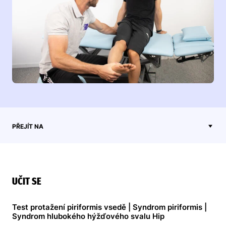
PŘEJÍT NA
UČIT SE
Test protažení piriformis vsedě | Syndrom piriformis |
Syndrom hlubokého hýžďového svalu Hip