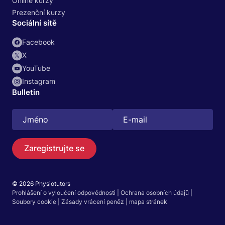
Online kurzy
Prezenční kurzy
Sociální sítě
Facebook
X
YouTube
Instagram
Bulletin
Zaregistrujte se
© 2026 Physiotutors
Prohlášení o vyloučení odpovědnosti
|
Ochrana osobních údajů
|
Hledat
Soubory cookie
|
Zásady vrácení peněz
|
mapa stránek
Čeština