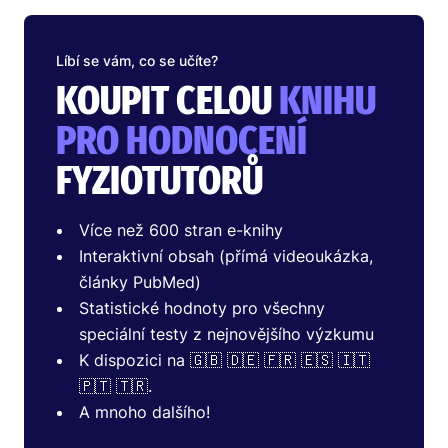
Líbí se vám, co se učíte?
KOUPIT CELOU
KNIHU
PRO HODNOCENÍ
FYZIOTUTORŮ
Více než 600 stran e-knihy
Interaktivní obsah (přímá videoukázka,
články PubMed)
Statistické hodnoty pro všechny
speciální testy z nejnovějšího výzkumu
K dispozici na 🇬🇧 🇩🇪 🇫🇷 🇪🇸 🇮🇹
🇵🇹 🇹🇷.
A mnoho dalšího!