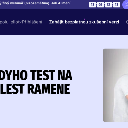
R
ý živý webinář (nizozemština): Jak AI mění
:
:
:
13
05
32
12
m
spolu-pilot
Přihlášení
Zahájit bezplatnou zkušební verzi
YHO TEST NA
LEST RAMENE