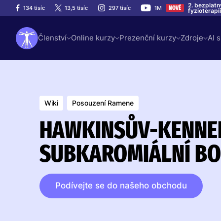
2. bezplatn
134 tisíc
13,5 tisíc
297 tisíc
1M
NOVÉ
fyzioterapii
Členství
Online kurzy
Prezenční kurzy
Zdroje
AI 
Wiki
Posouzení Ramene
HAWKINSŮV-KENNED
SUBKAROMIÁLNÍ BO
Podívejte se do našeho obchodu