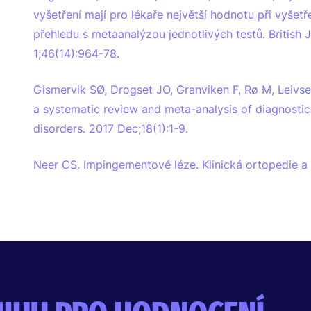
vyšetření mají pro lékaře největší hodnotu při vyše
přehledu s metaanalýzou jednotlivých testů. British
1;46(14):964-78.
Gismervik SØ, Drogset JO, Granviken F, Rø M, Leivset
a systematic review and meta-analysis of diagnosti
disorders. 2017 Dec;18(1):1-9.
Neer CS. Impingementové léze. Klinická ortopedie a 