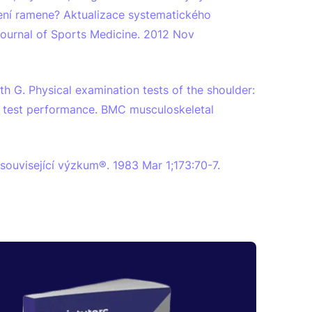
tření ramene? Aktualizace systematického
 Journal of Sports Medicine. 2012 Nov
h G. Physical examination tests of the shoulder:
c test performance. BMC musculoskeletal
související výzkum®. 1983 Mar 1;173:70-7.