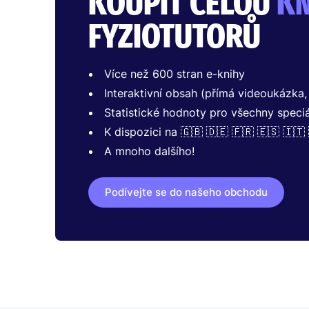
KOUPIT CELOU
KN
FYZIOTUTORŮ
Více než 600 stran e-knihy
Interaktivní obsah (přímá videoukázka
Statistické hodnoty pro všechny speciá
K dispozici na 🇬🇧 🇩🇪 🇫🇷 🇪🇸 🇮🇹 
A mnoho dalšího!
Podívejte se do našeho obchodu