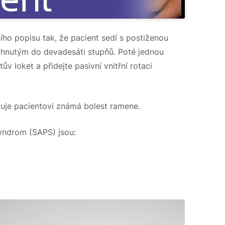
o popisu tak, že pacient sedí s postiženou
ohnutým do devadesáti stupňů. Poté jednou
ův loket a přidejte pasivní vnitřní rotaci
kuje pacientovi známá bolest ramene.
syndrom (SAPS) jsou: