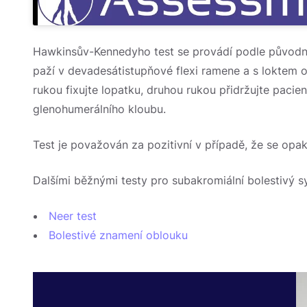
Hawkinsův-Kennedyho test se provádí podle původníh
paží v devadesátistupňové flexi ramene a s loktem 
rukou fixujte lopatku, druhou rukou přidržujte pacient
glenohumerálního kloubu.
Test je považován za pozitivní v případě, že se opa
Dalšími běžnými testy pro subakromiální bolestivý 
Neer test
Bolestivé znamení oblouku