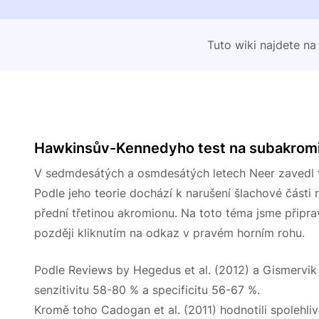
Tuto wiki najdete na
Hawkinsův-Kennedyho test na subakromi
V sedmdesátých a osmdesátých letech Neer zavedl 
Podle jeho teorie dochází k narušení šlachové část
přední třetinou akromionu. Na toto téma jsme připra
později kliknutím na odkaz v pravém horním rohu.
Podle Reviews by Hegedus et al. (2012) a Gismervik
senzitivitu 58-80 % a specificitu 56-67 %.
Kromě toho Cadogan et al. (2011) hodnotili spolehlivost 