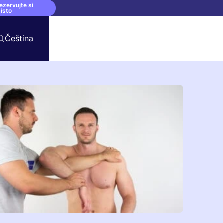
ezervujte si
ísto
Čeština