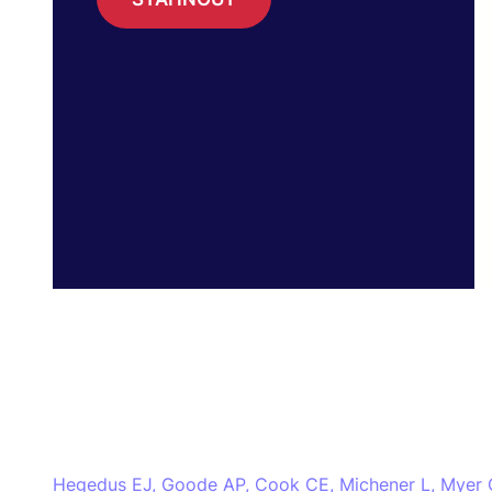
Hegedus EJ, Goode AP, Cook CE, Michener L, Myer C