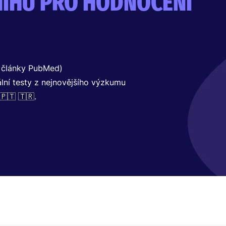
IHU PRO HODNOCENÍ
, články PubMed)
lní testy z nejnovějšího výzkumu
🇵🇹 🇹🇷.