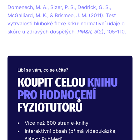
Domenech, M. A., Sizer, P. S., Dedrick, G. S.,
McGalliard, M. K., & Brismee, J. M. (2011). Test
vytrvalosti hluboké flexe krku: normativní údaje o
skóre u zdravých dospělých.
PM&R
,
3
(2), 105-110.
Líbí se vám, co se učíte?
KOUPIT CELOU
KNIHU
PRO HODNOCENÍ
FYZIOTUTORŮ
Více než 600 stran e-knihy
Interaktivní obsah (přímá videoukázka,
články PubMed)