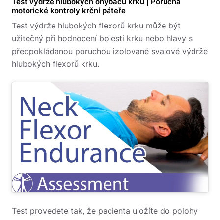
Test výdrže hlubokých ohýbačů krku | Porucha
motorické kontroly krční páteře
Test výdrže hlubokých flexorů krku může být
užitečný při hodnocení bolesti krku nebo hlavy s
předpokládanou poruchou izolované svalové výdrže
hlubokých flexorů krku.
Test provedete tak, že pacienta uložíte do polohy