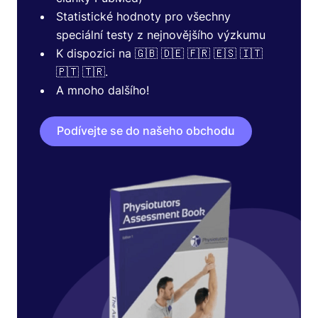
Statistické hodnoty pro všechny
speciální testy z nejnovějšího výzkumu
K dispozici na 🇬🇧 🇩🇪 🇫🇷 🇪🇸 🇮🇹
🇵🇹 🇹🇷.
A mnoho dalšího!
Podívejte se do našeho obchodu