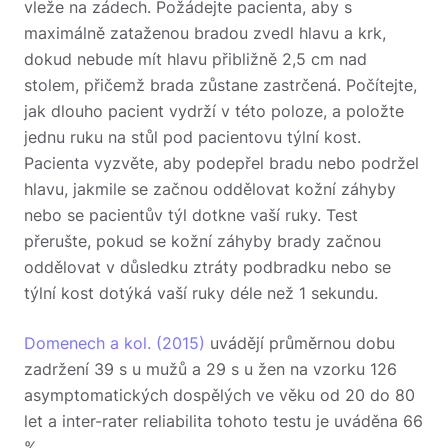
vleže na zádech. Požádejte pacienta, aby s
maximálně zataženou bradou zvedl hlavu a krk,
dokud nebude mít hlavu přibližně 2,5 cm nad
stolem, přičemž brada zůstane zastrčená. Počítejte,
jak dlouho pacient vydrží v této poloze, a položte
jednu ruku na stůl pod pacientovu týlní kost.
Pacienta vyzvěte, aby podepřel bradu nebo podržel
hlavu, jakmile se začnou oddělovat kožní záhyby
nebo se pacientův týl dotkne vaší ruky. Test
přerušte, pokud se kožní záhyby brady začnou
oddělovat v důsledku ztráty podbradku nebo se
týlní kost dotýká vaší ruky déle než 1 sekundu.
Domenech a kol. (2015)
uvádějí průměrnou dobu
zadržení 39 s u mužů a 29 s u žen na vzorku 126
asymptomatických dospělých ve věku od 20 do 80
let a inter-rater reliabilita tohoto testu je uváděna 66
%.