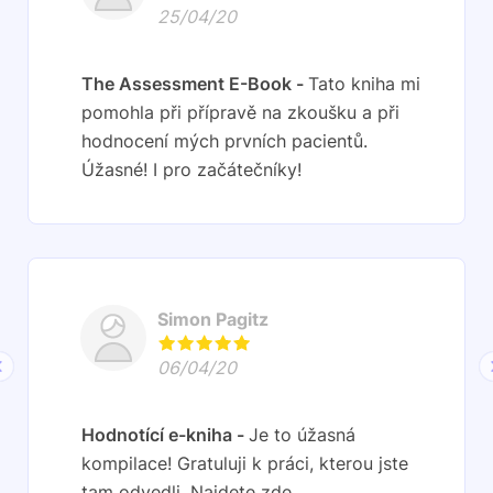
25/04/20
The Assessment E-Book
Tato kniha mi
pomohla při přípravě na zkoušku a při
hodnocení mých prvních pacientů.
Úžasné! I pro začátečníky!
Simon Pagitz
06/04/20
Hodnotící e-kniha
Je to úžasná
kompilace! Gratuluji k práci, kterou jste
tam odvedli. Najdete zde