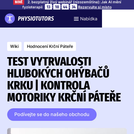
2. bezplatný živý webinář (nizozemština): Jak AI mění
NOVÉ
:
:
:
13
10
44
33
fyzioterapii
Rezervujte si místo
Nabídka
Wiki
Hodnocení Krční Páteře
TEST VYTRVALOSTI
HLUBOKÝCH OHÝBAČŮ
KRKU | KONTROLA
MOTORIKY KRČNÍ PÁTEŘE
Podívejte se do našeho obchodu