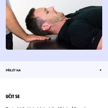
PŘEJÍT NA
UČIT SE