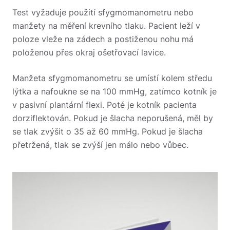
Test vyžaduje použití sfygmomanometru nebo
manžety na měření krevního tlaku. Pacient leží v
poloze vleže na zádech a postiženou nohu má
položenou přes okraj ošetřovací lavice.
Manžeta sfygmomanometru se umístí kolem středu
lýtka a nafoukne se na 100 mmHg, zatímco kotník je
v pasivní plantární flexi. Poté je kotník pacienta
dorziflektován. Pokud je šlacha neporušená, měl by
se tlak zvýšit o 35 až 60 mmHg. Pokud je šlacha
přetržená, tlak se zvýší jen málo nebo vůbec.