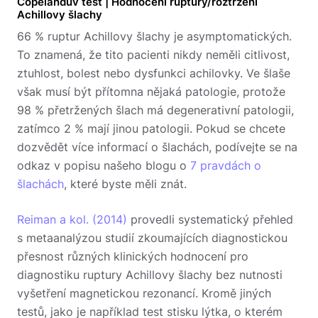
Copelandův test | Hodnocení ruptury/roztržení
Achillovy šlachy
66 % ruptur Achillovy šlachy je asymptomatických.
To znamená, že tito pacienti nikdy neměli citlivost,
ztuhlost, bolest nebo dysfunkci achilovky. Ve šlaše
však musí být přítomna nějaká patologie, protože
98 % přetržených šlach má degenerativní patologii,
zatímco 2 % mají jinou patologii. Pokud se chcete
dozvědět více informací o šlachách, podívejte se na
odkaz v popisu našeho blogu o
7 pravdách o
šlachách
, které byste měli znát.
Reiman a kol. (2014)
provedli systematický přehled
s metaanalýzou studií zkoumajících diagnostickou
přesnost různých klinických hodnocení pro
diagnostiku ruptury Achillovy šlachy bez nutnosti
vyšetření magnetickou rezonancí. Kromě jiných
testů, jako je například test stisku lýtka, o kterém