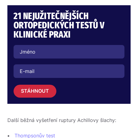
21 NEJUŽITEČNĚJŠÍCH
ORTOPEDICKÝCH TESTŮ V
KLINICKÉ PRAXI
STÁHNOUT
Další běžná vyšetření ruptury Achillovy šlachy:
Thompsonův test