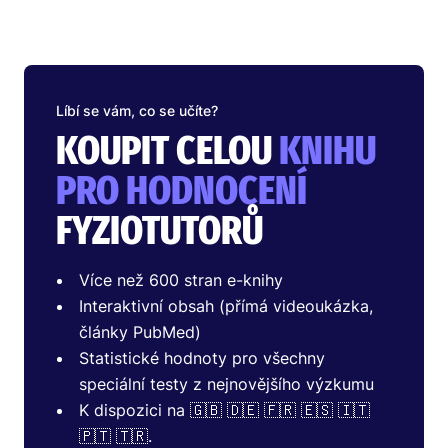
Líbí se vám, co se učíte?
KOUPIT CELOU
KNIHU
PRO HODNOCENÍ
FYZIOTUTORŮ
Více než 600 stran e-knihy
Interaktivní obsah (přímá videoukázka,
články PubMed)
Statistické hodnoty pro všechny
speciální testy z nejnovějšího výzkumu
K dispozici na 🇬🇧 🇩🇪 🇫🇷 🇪🇸 🇮🇹
🇵🇹 🇹🇷.