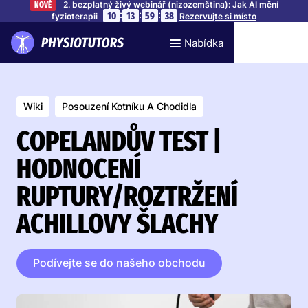
2. bezplatný živý webinář (nizozemština): Jak AI mění
NOVÉ
:
:
:
10
13
59
37
fyzioterapii
Rezervujte si místo
Nabídka
Wiki
Posouzení Kotníku A Chodidla
COPELANDŮV TEST |
HODNOCENÍ
RUPTURY/ROZTRŽENÍ
ACHILLOVY ŠLACHY
Podívejte se do našeho obchodu