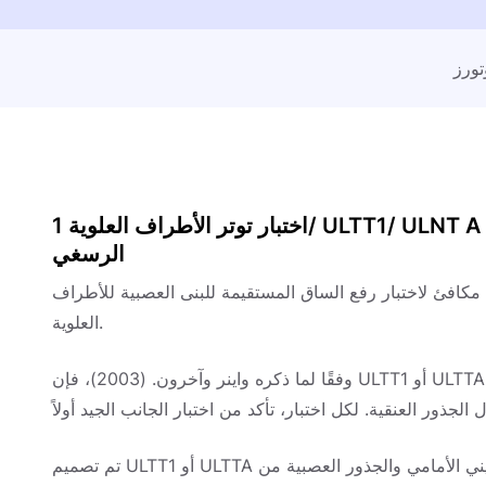
تورز
اختبار توتر الأطراف العلوية 1/ ULTT1/ ULNT A لاعتلال الجذور العنقية ومتلازمة النفق
الرسغي
 مكافئ لاختبار رفع الساق المستقيمة للبنى العصبية للأطراف
العلوية.
وفقًا لما ذكره واينر وآخرون. (2003)، فإن ULTT1 أو ULTTA لديه حساسية بنسبة 97% وخصوصية بنسبة 22%