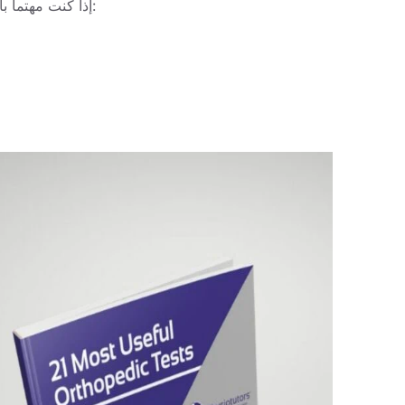
إذا كنت مهتماً باختبارات توتر الأطراف العلوية الأخرى، تحقق من الروابط أدناه: