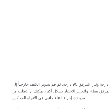
لإجراء الاختبار، قم بخفض الكتف وخفض الذراع إلى 110 درجة وثني المرفق 90 درجة. ثم قم بتدوير الكتف خارجياً إلى
 ومد المرفق ببطء. ولتعزيز الاختبار بشكل أكبر، يمكنك أن تطلب من
مريضك إجراء انثناء جانبي في الاتجاه المعاكس