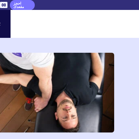
احجز
00
مقعدك
R