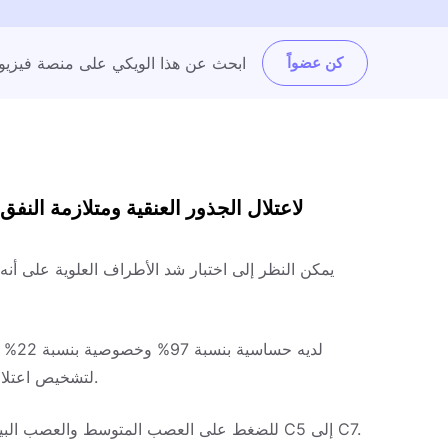
كن عضواً
ابحث عن هذا الويكي على منصة فيزيو
يمكن النظر إلى اختبار شد الأطراف العلوية على أنه
لتشخيص اعتلال الجذور العنقية. لكل اختبار، تأكد من اختبار الجانب الجيد أولاً.
تم تصميم ULTT1 أو ULTTA للضغط على العصب المتوسط والعصب البيني الأمامي والجذور العصبية من C5 إلى C7.