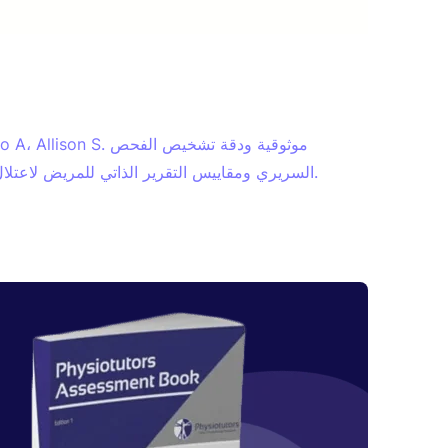
 Delitto A، Allison S
السريري ومقاييس التقرير الذاتي للمريض لاعتلال الجذور العنقية. العمود الفقري. 2003 يناير 1؛ 28(1):52-62.