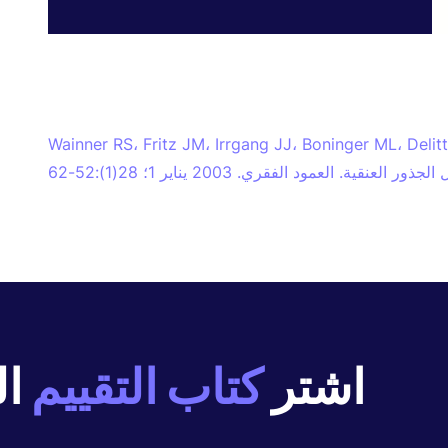
Wainner RS، Fritz JM، Irrgang JJ، Boninger ML،. موثوقية ودقة تشخيص الفحص
اشتر
كتاب التقييم
ال