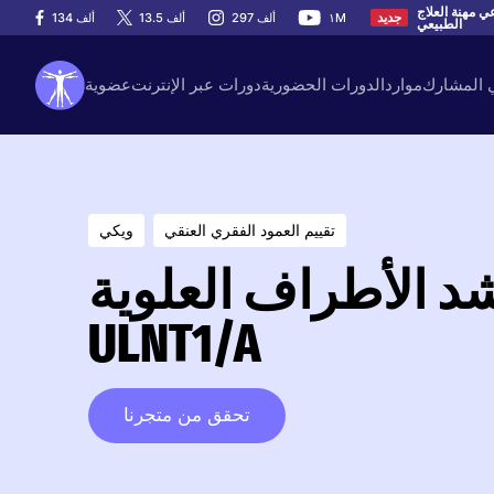
اعي مهنة العلاج
١M
297 ألف
13.5 ألف
134 ألف
جديد
الطبيعي
ي المشارك
موارد
الدورات الحضورية
دورات عبر الإنترنت
عضوية
تقييم العمود الفقري العنقي
ويكي
د الأطراف العلوية /
ULNT1/A
تحقق من متجرنا