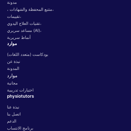
مدونة
، متتبع المحفظة والشهادات،
تقييمات،
تقنيات العلاج اليدوي،
مساعد سريري (AI)،
أنماط سريرية
موارد
بودكاست (متعدد اللغات)
نبذة عن
المدونة
موارد
مجانية
اختبارات تدريبية
physiotutors
نبذة عنا
اتصل بنا
الدعم
برنامج الانتساب