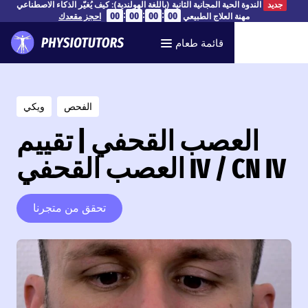
الندوة الحية المجانية الثانية (باللغة الهولندية): كيف يُغيّر الذكاء الاصطناعي
جديد
:
:
:
00
00
00
00
مهنة العلاج الطبيعي
احجز مقعدك
قائمة طعام
الفحص
ويكي
العصب القحفي | تقييم
العصب القحفي IV / CN IV
تحقق من متجرنا