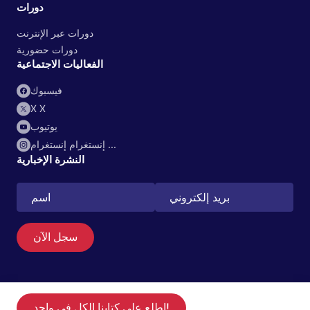
دورات
دورات عبر الإنترنت
دورات حضورية
الفعاليات الاجتماعية
فيسبوك
X X
يوتيوب
إنستغرام إنستغرام ...
النشرة الإخبارية
بحث
AR
سجل الآن
© 2026 Physiotutors
إخلاء المسؤولية
|
الخصوصية
|
ملفات تعريف الارتباط
|
سياسة الاسترداد
|
خريطة
ابدأ التجربة مجانية لمدة 14 يومًا في تطبيقنا
اطلع على كتابنا الكل في واحد!
كن عضواً