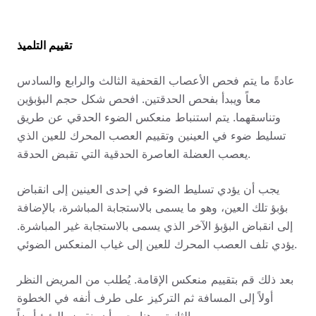
تقييم التلميذ
عادةً ما يتم فحص الأعصاب القحفية الثالث والرابع والسادس
معاً ويبدأ بفحص الحدقتين. افحص شكل حجم البؤبؤين
وتناسقهما. يتم استنباط منعكس الضوء الحدقي عن طريق
تسليط ضوء في العينين وتقييم العصب المحرك للعين الذي
يعصب العضلة العاصرة الحدقية التي تقبض الحدقة.
يجب أن يؤدي تسليط الضوء في إحدى العينين إلى انقباض
بؤبؤ تلك العين، وهو ما يسمى بالاستجابة المباشرة، بالإضافة
إلى انقباض البؤبؤ الآخر الذي يسمى بالاستجابة غير المباشرة.
يؤدي تلف العصب المحرك للعين إلى غياب المنعكس الضوئي.
بعد ذلك قم بتقييم منعكس الإقامة. يُطلب من المريض النظر
أولاً إلى المسافة ثم التركيز على طرف أنفه في الخطوة
الثانية. وهنا يجب أن ينقبض البؤبؤ أيضاً.