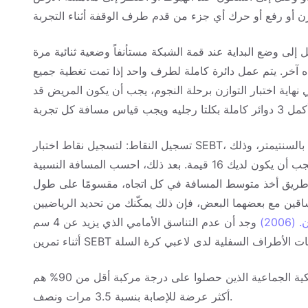
 إلى وضع البداية عند قمة الشبكة مستأنفاً وضعية ثنائية مرة
 آخر. يتم عمل دائرة كاملة لطرف واحد إذا تمت تغطية جميع
ي نهاية اختبار التوازن برحلة النجوم، يجب أن يكون المريض قد
تسجيل النقاط: لتسجيل نقاط اختبار SEBT، قم أولاً بحساب متوسط مسافة الوصول في كل اتجاه بالسنتيمتر، وذلك
بقسمة مجموع التجارب الثلاث لكل ساق على 3. لذا يجب أن يكون لديك 16 قيمة. بعد ذلك، احسب المسافة النسبية
ن طريق أخذ متوسط المسافة في كل اتجاه، مقسومًا على طول
إذا قارنت الآن بين الساقين مع بعضهما البعض، فإن ذلك يمكّنك من تحديد الرياضيين
200)
وجد أن عدم التناسق الأمامي الذي يزيد عن 4 سم
بولوك وآخرون (2010) وجد أن لاعبي كرة القدم الأمريكية الجماعية الذين حصلوا على درجة مركبة أقل من 90% هم
أكثر عرضة للإصابة بنسبة 3.5 مرات ونصف.