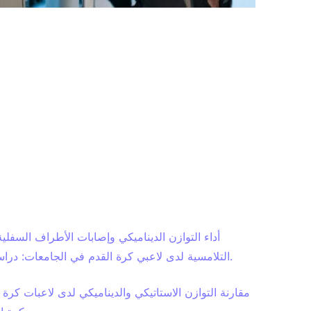
التلامسية لدى لاعبي كرة القدم في الجامعات: دراسة أولية. الصحة الرياضية. 2013 سبتمبر 2013؛ 5(5):417-22.