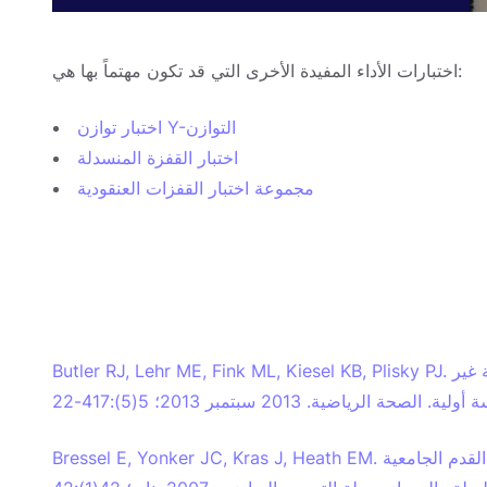
اختبارات الأداء المفيدة الأخرى التي قد تكون مهتماً بها هي:
اختبار توازن Y-التوازن
اختبار القفزة المنسدلة
مجموعة اختبار القفزات العنقودية
Butler RJ, Lehr ME, Fink ML, Kiesel KB, Plisky PJ. أداء التوازن الديناميكي وإصابات الأطراف السفلية غير
Bressel E, Yonker JC, Kras J, Heath EM. مقارنة التوازن الاستاتيكي والديناميكي لدى لاعبات كرة القدم الجامعية