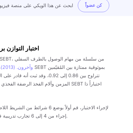
كن عضواً
ابحث عن هذا الويكي على منصة فيزيو
اختبار التوازن ب
Gribble وآخرون. (2013)
، 
تتراوح بين 0.86 إلى 0.92، وقد ثب
المزمن وآلام الفخذ الرضفة الفخذي وإعادة بن
إجراء من 4 إلى 6 تجارب تدريبية في كل اتجاه وبعد ذلك يمكن للمريض أن يستريح لمدة 5 دقائق.