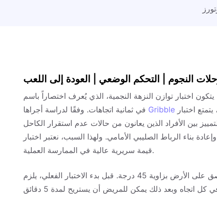
تورز
رحلات النجوم | التحكم الوضعي | العودة إلى اللعب
يتكون اختبار توازن النزهة النجمية، الذي يُعرف اختصاراً باسم SEBT، من سلسلة من مهام الوصول بالطرف السفلي
يتمتع اختبار SEBT بموثوقية ممتازة بين المُقيّمين
في ثمانية اتجاهات. وفقًا لدراسة أجراها
ت أنه قادر على التمييز بين الأفراد الذين يعانون من حالات عدم استقرار الكاحل
اء الرباط الصليبي الأمامي. ولهذا السبب، نعتبر اختبار SEBT اختباراً ذا
قيمة سريرية عالية في الممارسة العملية.
لإجراء الاختبار، قم أولاً بوضع 6 شرائط من الشريط اللاصق على الأرض بزاوية 45 درجة. قبل بدء الاختبار الفعلي، يلزم