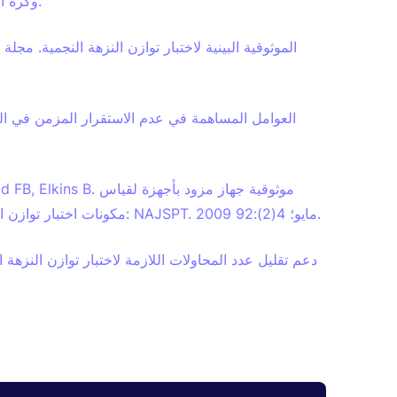
وكرة السلة والجمباز. مجلة التدريب الرياضي. 2007 يناير؛ 42(1):42.
Underwood FB, Elkins B
مكونات اختبار توازن الانزياح النجمي. مجلة أمريكا الشمالية للعلاج الطبيعي الرياضي: NAJSPT. 2009 مايو؛ 4(2):92.