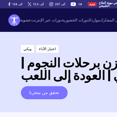
اعي مهنة العلاج
١M
297 ألف
13.5 ألف
134 ألف
جديد
الطبيعي
ي المشارك
موارد
الدورات الحضورية
دورات عبر الإنترنت
عضوية
اختبار الأداء
ويكي
ازن برحلات النجوم |
| العودة إلى اللعب
تحقق من متجرنا