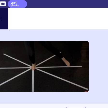
احجز
00
مقعدك
R