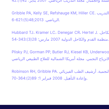
Gribble PA, Kelly SE, Refshauge KM, Hiller CE. الموثوقية البينية لاختبار توازن النزهة النجمية. مجلة التدريب
الرياضي. 2013;48(5):621-6.
Hubbard TJ، Kramer LC، Denegar CR، Hertel J. العوامل المساهمة في عدم الاستقرار المزمن في الكاحل.
منظمة القدم والكاحل الدولية 2007 مارس؛ 28(3):343-54.
Plisky PJ, Gorman PP, Butler RJ, Kiesel KB, . موثوقية جهاز مزود بأجهزة لقياس
Robinson RH, Gribble PA. دعم تقليل عدد المحاولات اللازمة لاختبار توازن النزهة النجمية. أرشيف الطب الفيزيائي
وإعادة التأهيل. 2008 فبراير 1؛ 89(2):364-70.