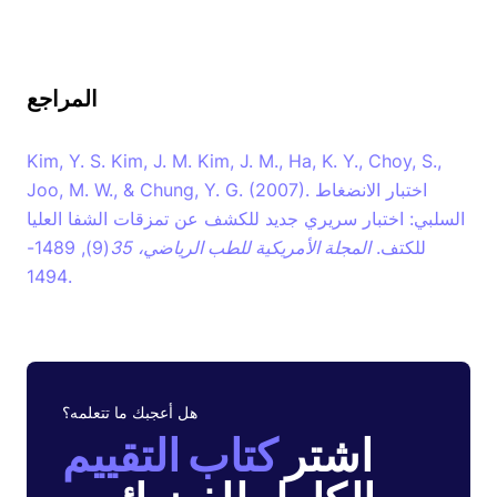
المراجع
Kim, Y. S. Kim, J. M. Kim, J. M., Ha, K. Y., Choy, S.,
Joo, M. W., & Chung, Y. G. (2007). اختبار الانضغاط
السلبي: اختبار سريري جديد للكشف عن تمزقات الشفا العليا
للكتف.
المجلة الأمريكية للطب الرياضي،
35
(9), 1489-
1494.
هل أعجبك ما تتعلمه؟
اشتر
كتاب التقييم