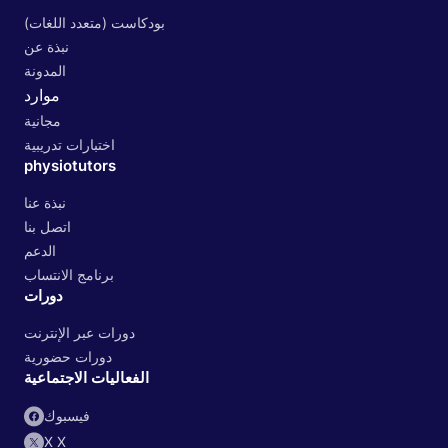
بودكاست (متعدد اللغات)
نبذة عن
المدونة
موارد
مجانية
اختبارات تدريبية
physiotutors
نبذة عنا
اتصل بنا
الدعم
برنامج الانتساب
دورات
دورات عبر الإنترنت
دورات حضورية
الفعاليات الاجتماعية
فيسبوك
X X