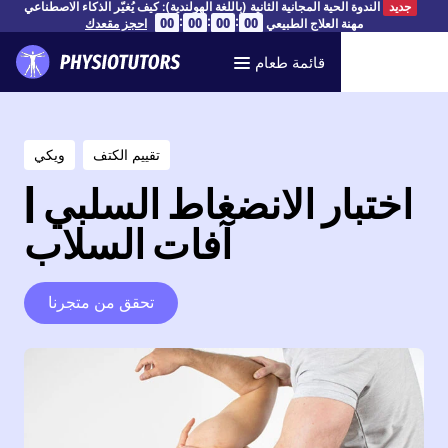
الندوة الحية المجانية الثانية (باللغة الهولندية): كيف يُغيّر الذكاء الاصطناعي
جديد
:
:
:
00
00
00
00
مهنة العلاج الطبيعي
احجز مقعدك
قائمة طعام
تقييم الكتف
ويكي
اختبار الانضغاط السلبي |
آفات السلاب
تحقق من متجرنا