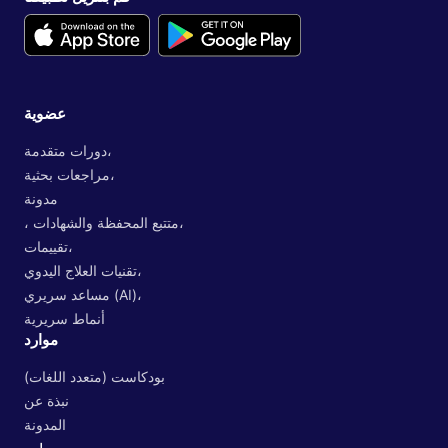
عضوية
دورات متقدمة،
مراجعات بحثية،
مدونة
، متتبع المحفظة والشهادات،
تقييمات،
تقنيات العلاج اليدوي،
مساعد سريري (AI)،
أنماط سريرية
موارد
بودكاست (متعدد اللغات)
نبذة عن
المدونة