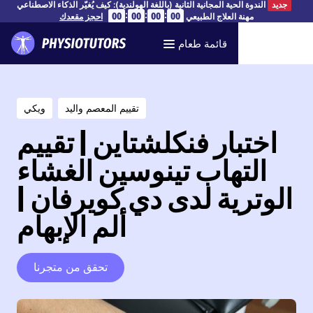
الندوة الحية المجانية الثانية (باللغة الهولندية): كيف يُغيّر الذكاء الاصطناعي
جديد
:
:
:
00
00
00
00
مهنة العلاج الطبيعي
احجز مقعدك
قائمة طعام
تقييم المعصم واليد
ويكي
اختبار فنكلشتاين | تقييم
التهاب تينوسين الغشاء
الوترية لدى دي كويرفان |
ألم الإبهام
تحقق من متجرنا