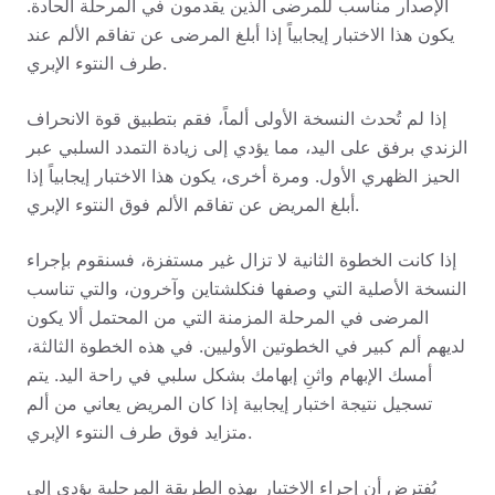
الإصدار مناسب للمرضى الذين يقدمون في المرحلة الحادة.
يكون هذا الاختبار إيجابياً إذا أبلغ المرضى عن تفاقم الألم عند
طرف النتوء الإبري.
إذا لم تُحدث النسخة الأولى ألماً، فقم بتطبيق قوة الانحراف
الزندي برفق على اليد، مما يؤدي إلى زيادة التمدد السلبي عبر
الحيز الظهري الأول. ومرة أخرى، يكون هذا الاختبار إيجابياً إذا
أبلغ المريض عن تفاقم الألم فوق النتوء الإبري.
إذا كانت الخطوة الثانية لا تزال غير مستفزة، فسنقوم بإجراء
النسخة الأصلية التي وصفها فنكلشتاين وآخرون، والتي تناسب
المرضى في المرحلة المزمنة التي من المحتمل ألا يكون
لديهم ألم كبير في الخطوتين الأوليين. في هذه الخطوة الثالثة،
أمسك الإبهام واثنِ إبهامك بشكل سلبي في راحة اليد. يتم
تسجيل نتيجة اختبار إيجابية إذا كان المريض يعاني من ألم
متزايد فوق طرف النتوء الإبري.
يُفترض أن إجراء الاختبار بهذه الطريقة المرحلية يؤدي إلى