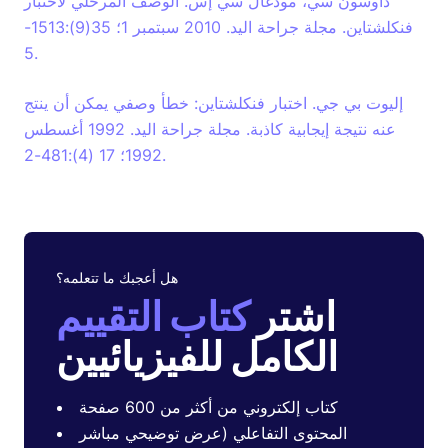
داوسون سي، مودغال سي إس. الوصف المرحلي لاختبار
فنكلشتاين. مجلة جراحة اليد. 2010 سبتمبر 1؛ 35(9):1513-
5.
إليوت بي جي. اختبار فنكلشتاين: خطأ وصفي يمكن أن ينتج
عنه نتيجة إيجابية كاذبة. مجلة جراحة اليد. 1992 أغسطس
1992؛ 17 (4):481-2.
هل أعجبك ما تتعلمه؟
اشتر
كتاب التقييم
الكامل للفيزيائيين
كتاب إلكتروني من أكثر من 600 صفحة
المحتوى التفاعلي (عرض توضيحي مباشر